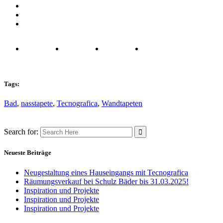
Tags:
Bad
,
nasstapete
,
Tecnografica
,
Wandtapeten
Search for:
Neueste Beiträge
Neugestaltung eines Hauseingangs mit Tecnografica
Räumungsverkauf bei Schulz Bäder bis 31.03.2025!
Inspiration und Projekte
Inspiration und Projekte
Inspiration und Projekte